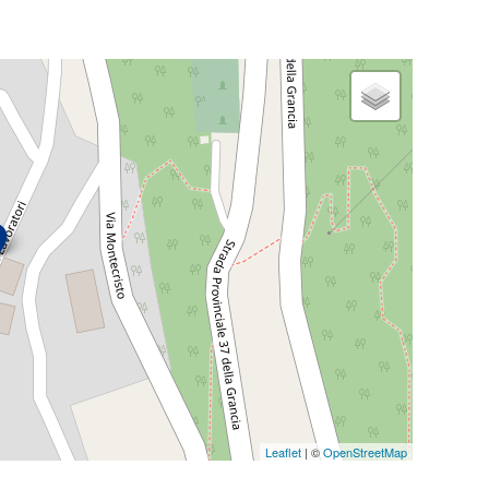
Leaflet
| ©
OpenStreetMap