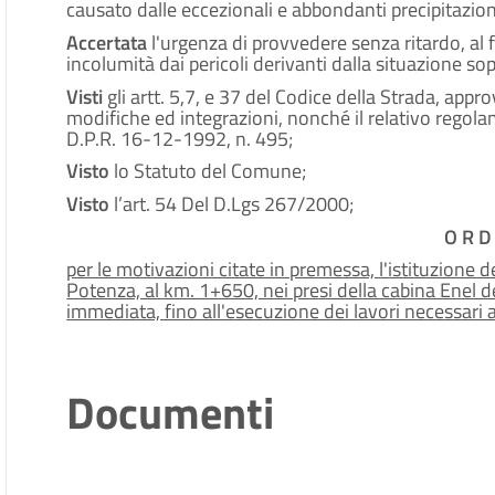
causato dalle eccezionali e abbondanti precipitazioni 
Accertata
l'urgenza di provvedere senza ritardo, al f
incolumità dai pericoli derivanti dalla situazione sop
Visti
gli artt. 5,7, e 37 del Codice della Strada, ap
modifiche ed integrazioni, nonché il relativo rego
D.P.R. 16-12-1992, n. 495;
Visto
lo Statuto del Comune;
Visto
l’art. 54 Del D.Lgs 267/2000;
O R D 
per le motivazioni citate in premessa, l'istituzione d
Potenza, al km. 1+650, nei presi della cabina Ene
immediata, fino all'esecuzione dei lavori necessari al
Documenti