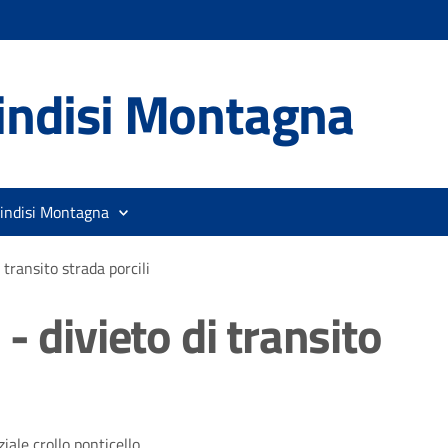
indisi Montagna
rindisi Montagna
transito strada porcili
- divieto di transito
iale crollo ponticello