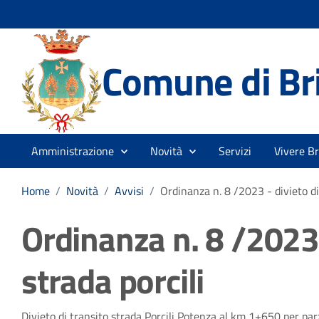
Comune di Br
Amministrazione
Novità
Servizi
Vivere B
Home
/
Novità
/
Avvisi
/
Ordinanza n. 8 /2023 - divieto di 
Ordinanza n. 8 /2023 
strada porcili
Divieto di transito strada Porcili Potenza al km 1+650 per parz