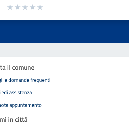
1 a 5 stelle la pagina
Valuta 1 stelle su 5
Valuta 2 stelle su 5
Valuta 3 stelle su 5
Valuta 4 stelle su 5
Valuta 5 stelle su 5
ta il comune
i le domande frequenti
iedi assistenza
nota appuntamento
mi in città