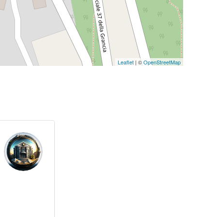
Leaflet
| ©
OpenStreetMap