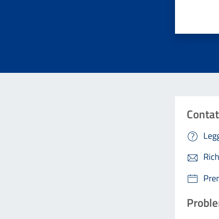
Valuta da 
Contat
Legg
Rich
Pre
Proble