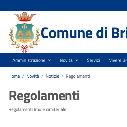
Comune di Br
Amministrazione
Novità
Servizi
Vivere B
Home
/
Novità
/
Notizie
/
Regolamenti
Regolamenti
Dettagli della notizia
Regolamenti Imu e cimiteriale