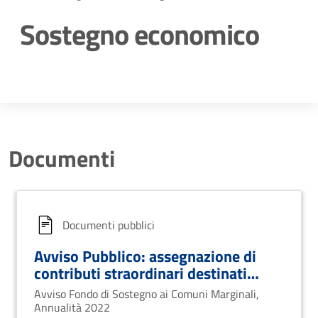
Sostegno economico
Dettagli della notizia
Documenti
Documenti pubblici
Avviso Pubblico: assegnazione di
contributi straordinari destinati
all’avvio di nuove attività
Avviso Fondo di Sostegno ai Comuni Marginali,
commerciali, artigianali e agricole
Annualità 2022