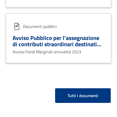
Documenti pubblici
Avviso Pubblico per l’assegnazione
di contributi straordinari destinati
all’avvio di nuove attività
Avviso Fondi Marginali annualità 2023
commerciali, artigianali e agricole
Tutti i documenti