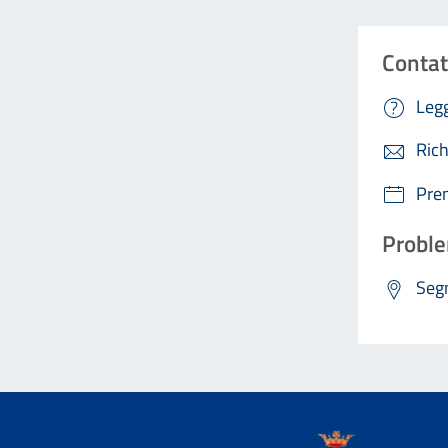
Contat
Legg
Rich
Pre
Proble
Segn