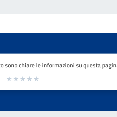
o sono chiare le informazioni su questa pagin
1 a 5 stelle la pagina
Valuta 1 stelle su 5
Valuta 2 stelle su 5
Valuta 3 stelle su 5
Valuta 4 stelle su 5
Valuta 5 stelle su 5