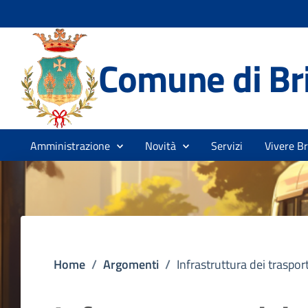
Comune di Br
Amministrazione
Novità
Servizi
Vivere B
Home
/
Argomenti
/
Infrastruttura dei trasport