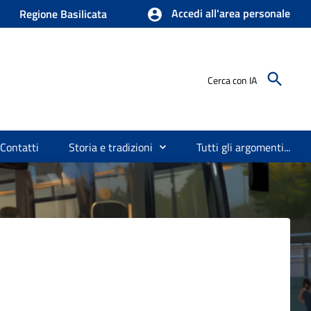
Accedi all'area personale
Regione Basilicata
Cerca con IA
Contatti
Storia e tradizioni
Tutti gli argomenti...