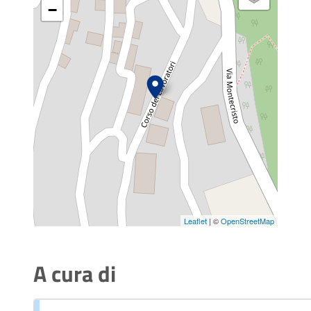
−
Leaflet
| ©
OpenStreetMap
A cura di