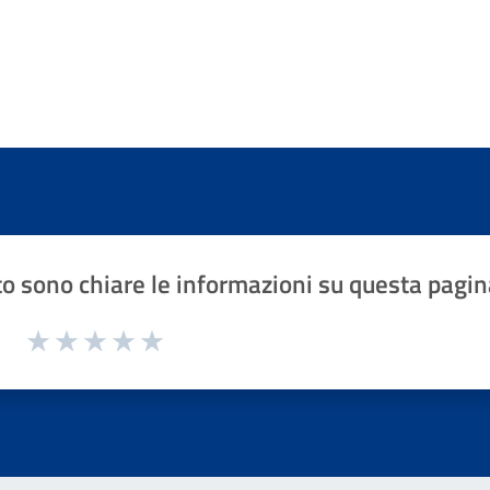
o sono chiare le informazioni su questa pagin
1 a 5 stelle la pagina
Valuta 1 stelle su 5
Valuta 2 stelle su 5
Valuta 3 stelle su 5
Valuta 4 stelle su 5
Valuta 5 stelle su 5