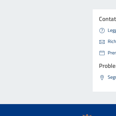
Contat
Legg
Rich
Pre
Proble
Segn